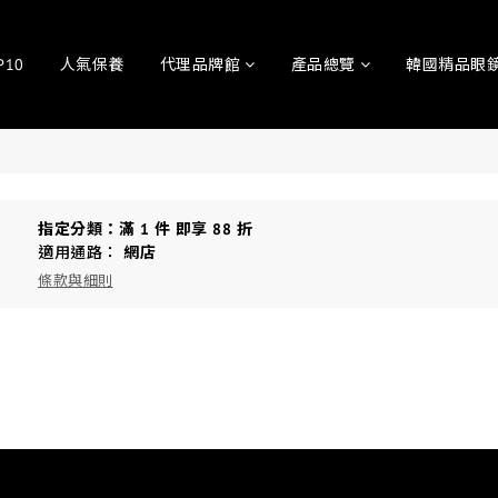
P10
人氣保養
代理品牌館
產品總覽
韓國精品眼鏡
指定分類：滿 1 件 即享 88 折
適用通路：
網店
條款與細則